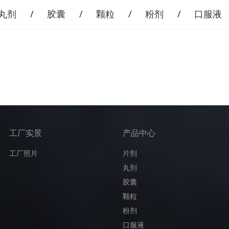
丸剂
胶囊
颗粒
粉剂
口服液
工厂实景
产品中心
工厂照片
片剂
丸剂
胶囊
颗粒
粉剂
口服液